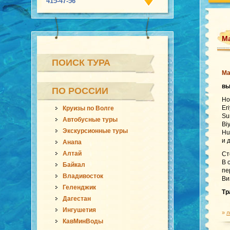
415-47-56
Ма
ПОИСК ТУРА
Ма
в
ПО РОССИИ
Ho
Er
Круизы по Волге
Su
Автобусные туры
Bi
Экскурсионные туры
Hu
и 
Анапа
Алтай
Ст
В 
Байкал
пе
Владивосток
Ви
Геленджик
Тр
Дагестан
Ингушетия
»
л
КавМинВоды