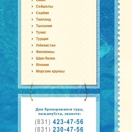
Оман
Сейшелы
Сербия
Таиланд
Танзания
Тунис
Турция
Узбекистан
Филипины
Шри-Ланка
Япония
Морские круизы