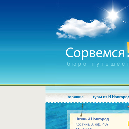
горящие
туры из Н.Новгоро
Нижний Новгород
Костина 3, оф. 407