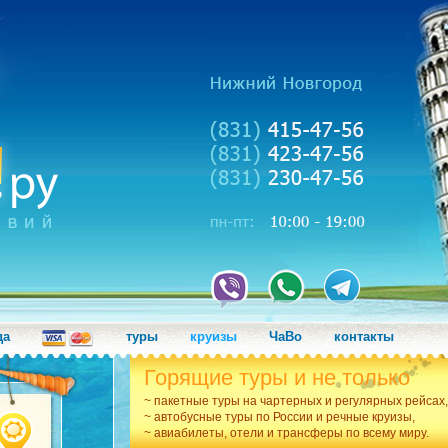
да
туры
круизы
ЧаВо
контакты
Горящие туры и не только
~ пакетные туры на чартерных и регулярных рейсах,
~ автобусные туры по России и речные круизы,
~ авиабилеты, отели и трансферы по всему миру.