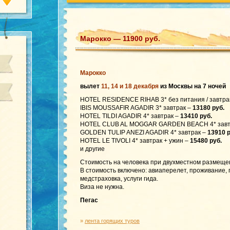
Марокко — 11900 руб.
Марокко
вылет
11, 14 и 18 декабря
из Москвы на 7 ночей
HOTEL RESIDENCE RIHAB 3* без питания / завтра
IBIS MOUSSAFIR AGADIR 3* завтрак –
13180 руб.
HOTEL TILDI AGADIR 4* завтрак –
13410 руб.
HOTEL CLUB AL MOGGAR GARDEN BEACH 4* завт
GOLDEN TULIP ANEZI AGADIR 4* завтрак –
13910 р
HOTEL LE TIVOLI 4* завтрак + ужин –
15480 руб.
и другие
Стоимость на человека при двухместном размеще
В стоимость включено: авиаперелет, проживание,
медстраховка, услуги гида.
Виза не нужна.
Пегас
»
лента горящих туров