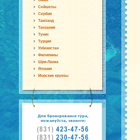
Оман
Сейшелы
Сербия
Таиланд
Танзания
Тунис
Турция
Узбекистан
Филипины
Шри-Ланка
Япония
Морские круизы