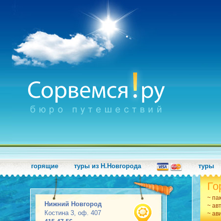
горящие
туры из Н.Новгорода
туры
Го
~ па
Нижний Новгород
~ ав
Костина 3, оф. 407
~ ав