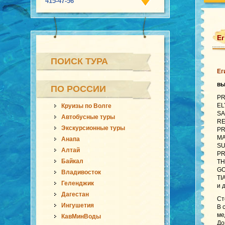
415-47-56
Ег
ПОИСК ТУРА
Ег
в
ПО РОССИИ
PR
EL
Круизы по Волге
SA
Автобусные туры
RE
Экскурсионные туры
PR
MA
Анапа
SU
Алтай
PR
Байкал
TH
GO
Владивосток
TI
Геленджик
и 
Дагестан
Ст
Ингушетия
В 
ме
КавМинВоды
До