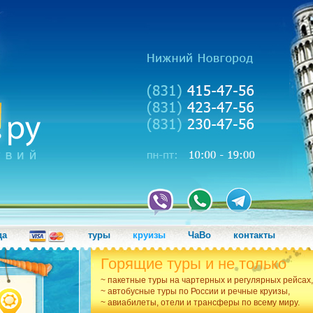
да
туры
круизы
ЧаВо
контакты
Горящие туры и не только
~ пакетные туры на чартерных и регулярных рейсах,
~ автобусные туры по России и речные круизы,
~ авиабилеты, отели и трансферы по всему миру.