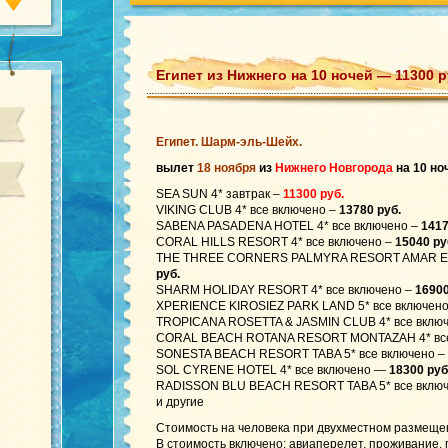
Египет из Нижнего на 10 ночей — 11300 р
Египет. Шарм-эль-Шейх.
вылет
18 ноября
из
Нижнего Новгорода
на 10 но
SEA SUN 4* завтрак –
11300 руб.
VIKING CLUB 4* все включено –
13780 руб.
SABENA PASADENA HOTEL 4* все включено –
1417
CORAL HILLS RESORT 4* все включено –
15040 ру
THE THREE CORNERS PALMYRA RESORT AMAR EL 
руб.
SHARM HOLIDAY RESORT 4* все включено –
16900
XPERIENCE KIROSIEZ PARK LAND 5* все включен
TROPICANA ROSETTA & JASMIN CLUB 4* все включ
CORAL BEACH ROTANA RESORT MONTAZAH 4* все
SONESTA BEACH RESORT TABA 5* все включено –
SOL CYRENE HOTEL 4* все включено —
18300 руб
RADISSON BLU BEACH RESORT TABA 5* все вклю
и другие
Стоимость на человека при двухместном размеще
В стоимость включено: авиаперелет, проживание,