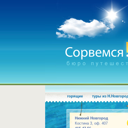
горящие
туры из Н.Новгоро
Нижний Новгород
Костина 3, оф. 407