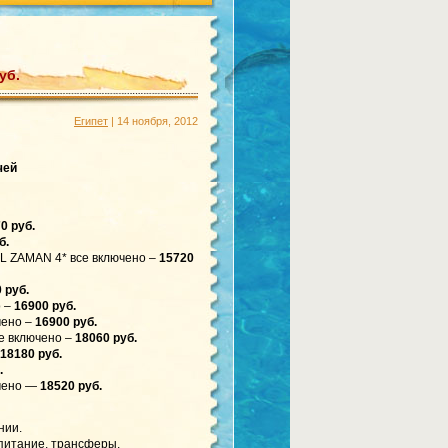
уб.
Египет
| 14 ноября, 2012
чей
0 руб.
б.
ZAMAN 4* все включено –
15720
 руб.
о –
16900 руб.
ено –
16900 руб.
 включено –
18060 руб.
18180 руб.
.
чено —
18520 руб.
нии.
 питание, трансферы,