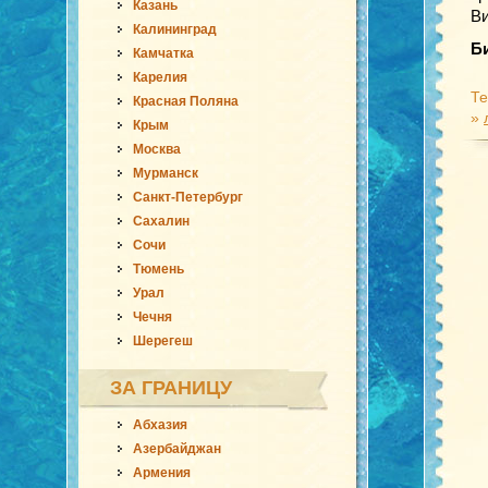
Казань
В
Калининград
Б
Камчатка
Карелия
Те
Красная Поляна
»
Крым
Москва
Мурманск
Санкт-Петербург
Сахалин
Сочи
Тюмень
Урал
Чечня
Шерегеш
ЗА ГРАНИЦУ
Абхазия
Азербайджан
Армения