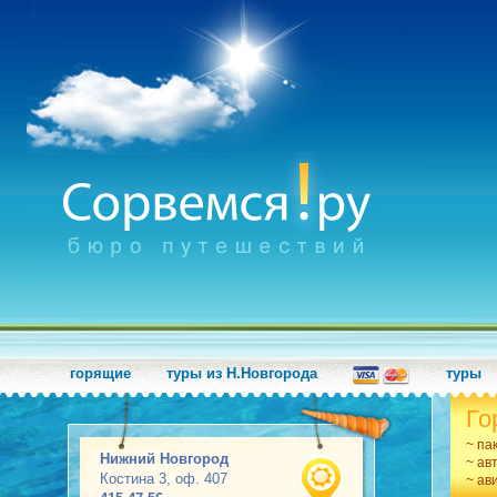
горящие
туры из Н.Новгорода
туры
Го
~ па
Нижний Новгород
~ ав
Костина 3, оф. 407
~ ав