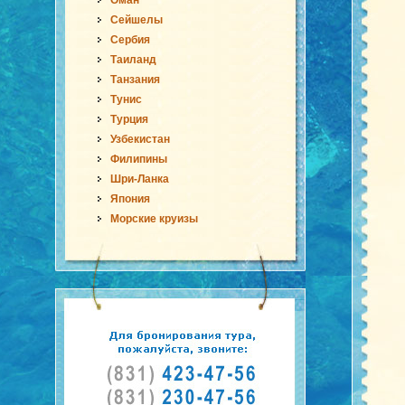
Оман
Сейшелы
Сербия
Таиланд
Танзания
Тунис
Турция
Узбекистан
Филипины
Шри-Ланка
Япония
Морские круизы