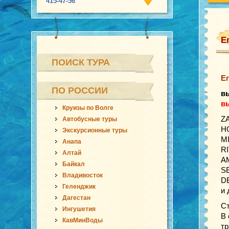
415-47-56
Е
ПОИСК ТУРА
Ег
ПО РОССИИ
в
вы
Круизы по Волге
Z
Автобусные туры
H
Экскурсионные туры
M
Анапа
R
Алтай
AM
Байкал
SE
Владивосток
D
Геленджик
и 
Дагестан
Ст
Ингушетия
В 
КавМинВоды
тр