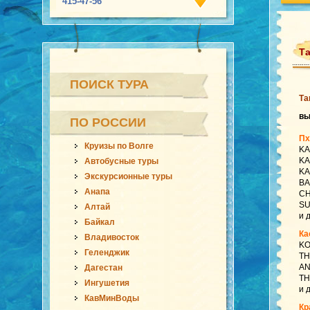
415-47-56
Та
ПОИСК ТУРА
Та
в
ПО РОССИИ
Пх
Круизы по Волге
KA
KA
Автобусные туры
KA
Экскурсионные туры
BA
Анапа
CH
SU
Алтай
и 
Байкал
Ка
Владивосток
KO
Геленджик
TH
AN
Дагестан
TH
Ингушетия
и 
КавМинВоды
Кр