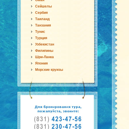
Оман
Сейшелы
Сербия
Таиланд
Танзания
Тунис
Турция
Узбекистан
Филипины
Шри-Ланка
Япония
Морские круизы