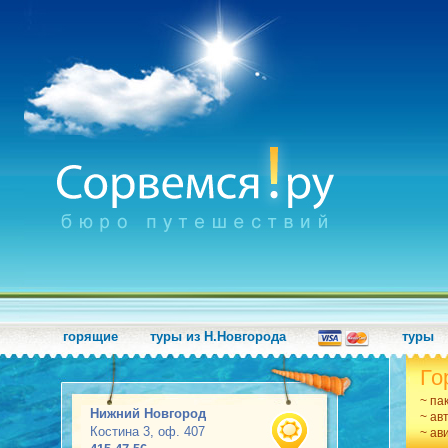
горящие
туры из Н.Новгорода
туры
Го
~ па
Нижний Новгород
~ ав
Костина 3, оф. 407
~ ав