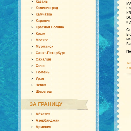
Казань
MA
Калининград
EM
KR
Камчатка
DU
Карелия
и 
Красная Поляна
Ст
Крым
В 
ме
Москва
Ви
Мурманск
Пе
Санкт-Петербург
Сахалин
Те
Сочи
»
л
Тюмень
Урал
Чечня
Шерегеш
ЗА ГРАНИЦУ
Абхазия
Азербайджан
Армения