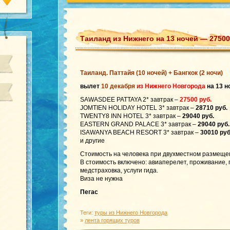
Таиланд из Нижнего на 13 ночей — 27500
Таиланд. Паттайя (10 ночей) + Бангкок (2 ночи)
вылет
10 декабря
из Нижнего Новгорода
на 13 н
SAWASDEE PATTAYA 2* завтрак –
27500 руб.
JOMTIEN HOLIDAY HOTEL 3* завтрак –
28710 руб.
TWENTY8 INN HOTEL 3* завтрак –
29040 руб.
EASTERN GRAND PALACE 3* завтрак –
29040 руб.
ISAWANYA BEACH RESORT 3* завтрак –
30010 руб
и другие
Стоимость на человека при двухместном размеще
В стоимость включено: авиаперелет, проживание,
медстраховка, услуги гида.
Виза не нужна
Пегас
Теги:
туры из Нижнего Новгорода
»
лента горящих туров