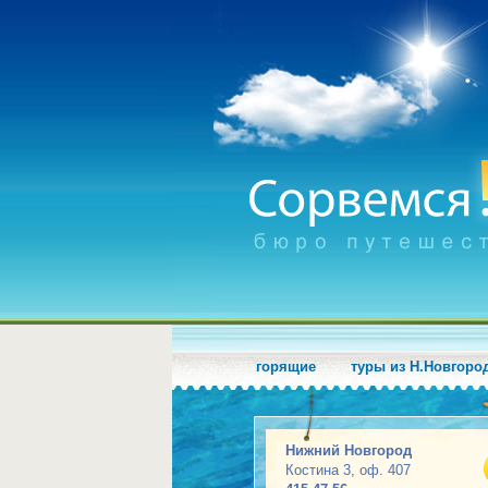
горящие
туры из Н.Новгоро
Нижний Новгород
Костина 3, оф. 407