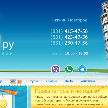
да
туры
круизы
ЧаВо
контакты
Горящие туры и не только
~ пакетные туры на чартерных и регулярных рейсах,
~ автобусные туры по России и речные круизы,
~ авиабилеты, отели и трансферы по всему миру.