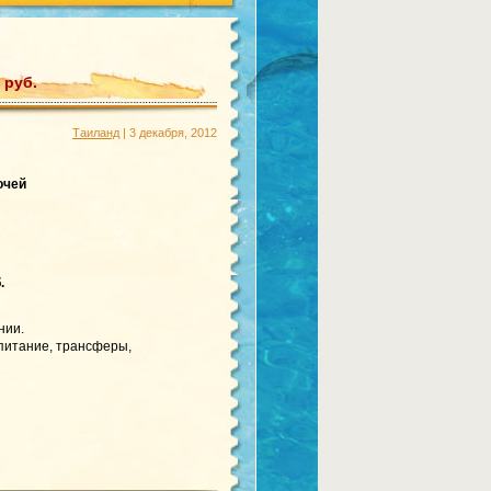
 руб.
Таиланд
| 3 декабря, 2012
очей
.
нии.
 питание, трансферы,