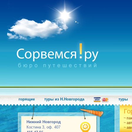
горящие
туры из Н.Новгорода
туры
Го
~ па
Нижний Новгород
~ ав
Костина 3, оф. 407
~ ав