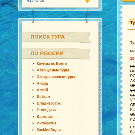
415-47-56
Ту
ПОИСК ТУРА
Ту
в
ПО РОССИИ
10
Круизы по Волге
FI
Автобусные туры
HO
RO
Экскурсионные туры
AK
Анапа
GR
Алтай
SH
CR
Байкал
VE
Владивосток
GR
KI
Геленджик
GO
Дагестан
и 
Ингушетия
Ст
КавМинВоды
В 