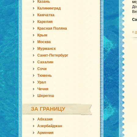
Казань
ме
До
Калининград
Ви
Камчатка
Са
Карелия
Красная Поляна
»
л
Крым
Москва
Мурманск
Санкт-Петербург
Сахалин
Сочи
Тюмень
Урал
Чечня
Шерегеш
ЗА ГРАНИЦУ
Абхазия
Азербайджан
Армения