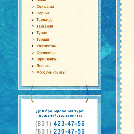
Оман
Сейшелы
Сербия
Таиланд
Танзания
Тунис
Турция
Узбекистан
Филипины
Шри-Ланка
Япония
Морские круизы