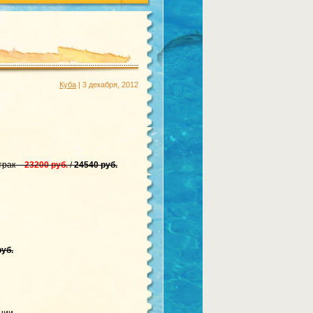
Куба
| 3 декабря, 2012
трак –
23200 руб.
/
24540 руб.
руб.