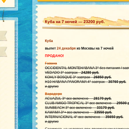
Куба на 7 ночей — 23200 руб.
Куба
вылет
24 декабря
из Москвы на 7 ночей
ПРОДАНО!
Гавана
OCCIDENTAL MONTEHABANA 3* без питания / зав
VEDADO 3* завтрак –
24280 руб.
KOHLY-BOSQUE 3* завтрак –
26850 руб.
H10 HABANA PANORAMA 4* завтрак –
30760 руб.
и другие
Варадеро
ACUAZUL 3* все включено —
28170 руб.
CLUB AMIGO TROPICAL 3* все включено —
29500 
SUNBEACH 3* все включено —
33170 руб.
KAWAMA 3*+ все включено —
33550 руб.
INTERNACIONAL 4* все включено —
35650 руб.
и другие