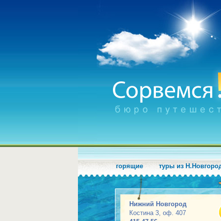
горящие
туры из Н.Новгоро
Нижний Новгород
Костина 3, оф. 407