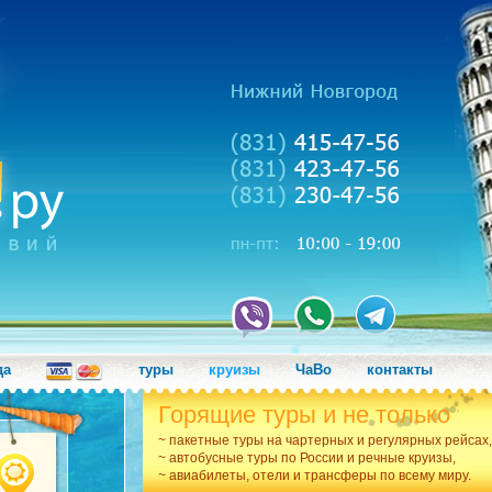
да
туры
круизы
ЧаВо
контакты
Горящие туры и не только
~ пакетные туры на чартерных и регулярных рейсах,
~ автобусные туры по России и речные круизы,
~ авиабилеты, отели и трансферы по всему миру.