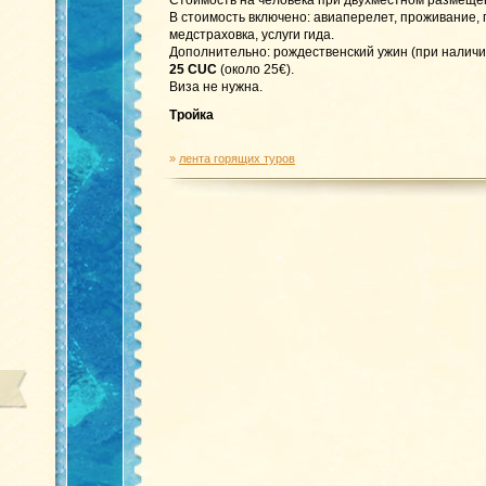
Стоимость на человека при двухместном размеще
В стоимость включено: авиаперелет, проживание,
медстраховка, услуги гида.
Дополнительно: рождественский ужин (при наличи
25 CUC
(около 25€).
Виза не нужна.
Тройка
»
лента горящих туров