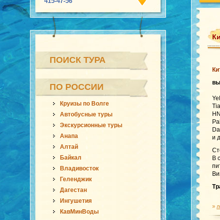
415-47-56
Ки
ПОИСК ТУРА
Ки
в
ПО РОССИИ
Ye
Круизы по Волге
Ti
HN
Автобусные туры
Pa
Экскурсионные туры
Da
Анапа
и 
Алтай
Ст
Байкал
В 
пи
Владивосток
Ви
Геленджик
Тр
Дагестан
Ингушетия
»
л
КавМинВоды