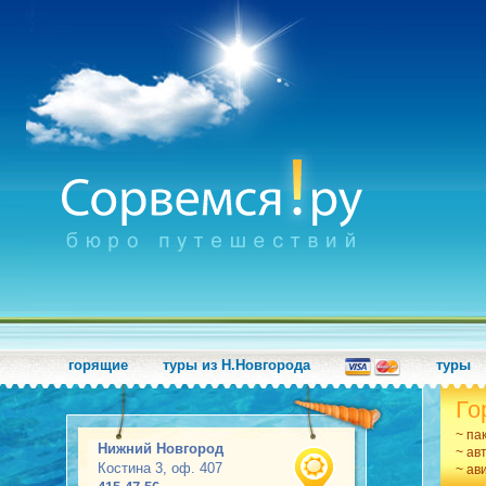
горящие
туры из Н.Новгорода
туры
Го
~ па
Нижний Новгород
~ ав
Костина 3, оф. 407
~ ав