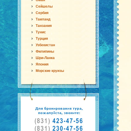
Оман
Сейшелы
Сербия
Таиланд
Танзания
Тунис
Турция
Узбекистан
Филипины
Шри-Ланка
Япония
Морские круизы