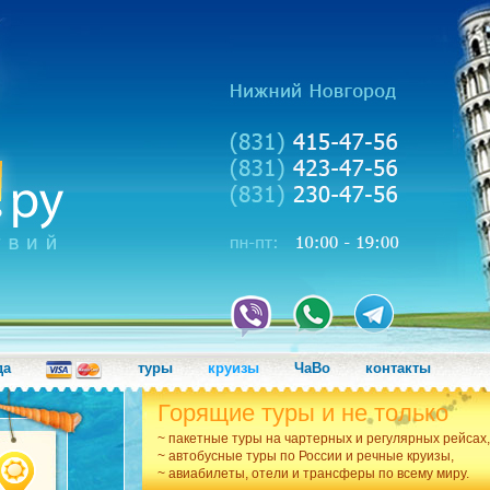
да
туры
круизы
ЧаВо
контакты
Горящие туры и не только
~ пакетные туры на чартерных и регулярных рейсах,
~ автобусные туры по России и речные круизы,
~ авиабилеты, отели и трансферы по всему миру.