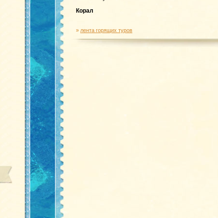
Корал
»
лента горящих туров