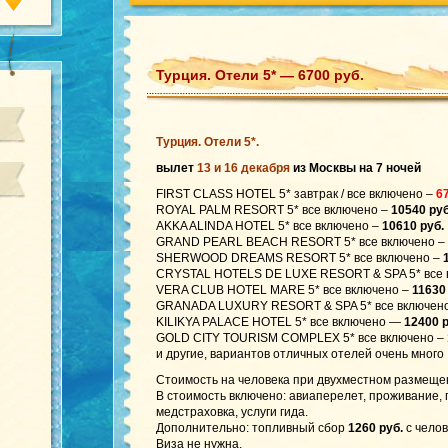
Турция. Отели 5* — 6700 руб.
Турция. Отели 5*.
вылет
13 и 16 декабря
из Москвы на 7 ночей
FIRST CLASS HOTEL 5* завтрак / все включено –
6
ROYAL PALM RESORT 5* все включено –
10540 руб
AKKA ALINDA HOTEL 5* все включено –
10610 руб.
GRAND PEARL BEACH RESORT 5* все включено –
SHERWOOD DREAMS RESORT 5* все включено –
CRYSTAL HOTELS DE LUXE RESORT & SPA 5* все 
VERA CLUB HOTEL MARE 5* все включено –
11630
GRANADA LUXURY RESORT & SPA 5* все включен
KILIKYA PALACE HOTEL 5* все включено —
12400 р
GOLD CITY TOURISM COMPLEX 5* все включено –
и другие, вариантов отличных отелей очень много
Стоимость на человека при двухместном размеще
В стоимость включено: авиаперелет, проживание,
медстраховка, услуги гида.
Дополнительно: топливный сбор
1260 руб.
с челов
Виза не нужна.