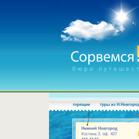
горящие
туры из Н.Новгоро
Нижний Новгород
Костина 3, оф. 407