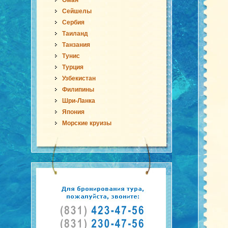
Оман
Сейшелы
Сербия
Таиланд
Танзания
Тунис
Турция
Узбекистан
Филипины
Шри-Ланка
Япония
Морские круизы