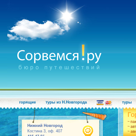
горящие
туры из Н.Новгорода
туры
Го
~ па
Нижний Новгород
~ ав
Костина 3, оф. 407
~ ав