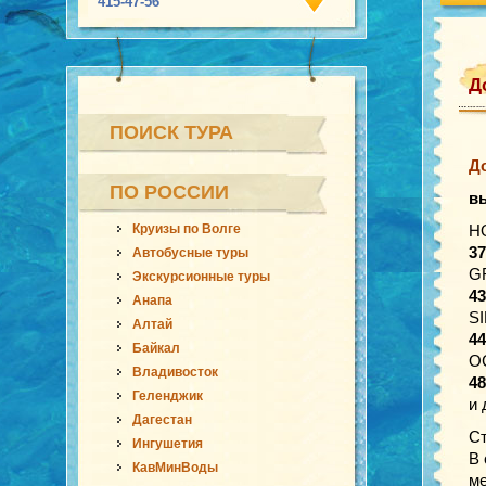
415-47-56
Д
ПОИСК ТУРА
Д
ПО РОССИИ
в
Круизы по Волге
H
37
Автобусные туры
G
Экскурсионные туры
43
Анапа
S
Алтай
44
Байкал
O
Владивосток
48
Геленджик
и 
Дагестан
Ст
Ингушетия
В 
КавМинВоды
ме