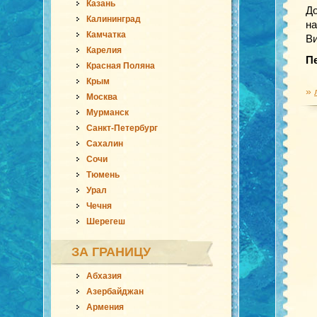
Казань
До
Калининград
на
Камчатка
Ви
Карелия
П
Красная Поляна
Крым
»
Москва
Мурманск
Санкт-Петербург
Сахалин
Сочи
Тюмень
Урал
Чечня
Шерегеш
ЗА ГРАНИЦУ
Абхазия
Азербайджан
Армения