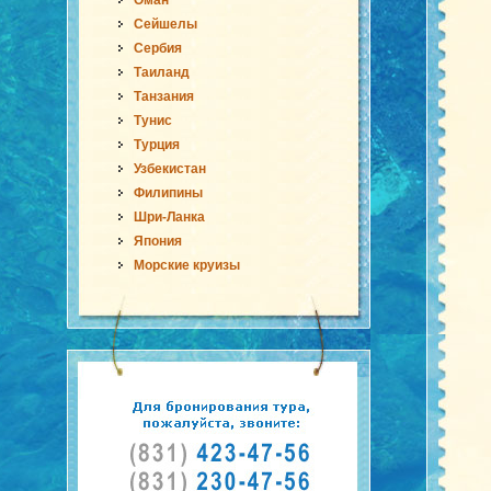
Оман
Сейшелы
Сербия
Таиланд
Танзания
Тунис
Турция
Узбекистан
Филипины
Шри-Ланка
Япония
Морские круизы