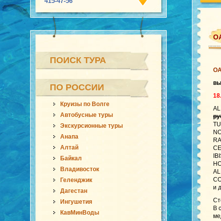
415-47-56
ОА
ПОИСК ТУРА
О
в
ПО РОССИИ
18
Круизы по Волге
AL
Автобусные туры
ру
TU
Экскурсионные туры
NO
Анапа
RA
Алтай
CE
IB
Байкал
HO
Владивосток
AL
CO
Геленджик
и 
Дагестан
Ст
Ингушетия
В 
КавМинВоды
ме