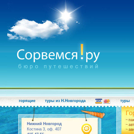
горящие
туры из Н.Новгорода
туры
Го
~ па
Нижний Новгород
~ ав
Костина 3, оф. 407
~ ав