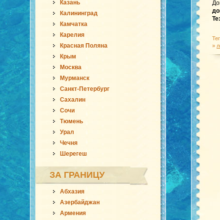
Казань
До
до
Калининград
Те
Камчатка
Карелия
Те
Красная Поляна
»
л
Крым
Москва
Мурманск
Санкт-Петербург
Сахалин
Сочи
Тюмень
Урал
Чечня
Шерегеш
ЗА ГРАНИЦУ
Абхазия
Азербайджан
Армения