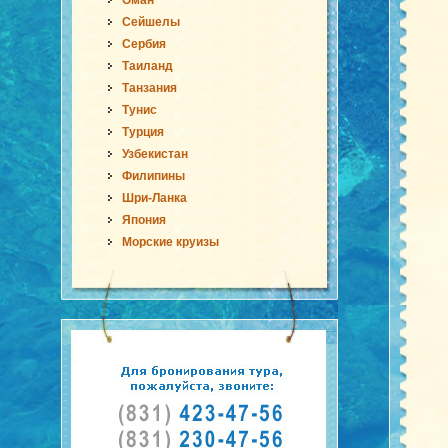
Оман
Сейшелы
Сербия
Таиланд
Танзания
Тунис
Турция
Узбекистан
Филипины
Шри-Ланка
Япония
Морские круизы