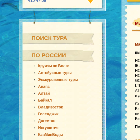
415-47-56
Ма
ПОИСК ТУРА
Ма
в
ПО РОССИИ
HO
IB
Круизы по Волге
HO
Автобусные туры
HO
Экскурсионные туры
GO
LT
Анапа
AT
Алтай
и 
Байкал
Ст
Владивосток
В 
пи
Геленджик
Ви
Дагестан
Пе
Ингушетия
КавМинВоды
»
л