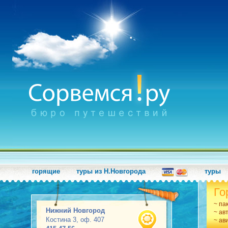
горящие
туры из Н.Новгорода
туры
Го
~ па
Нижний Новгород
~ ав
Костина 3, оф. 407
~ ав