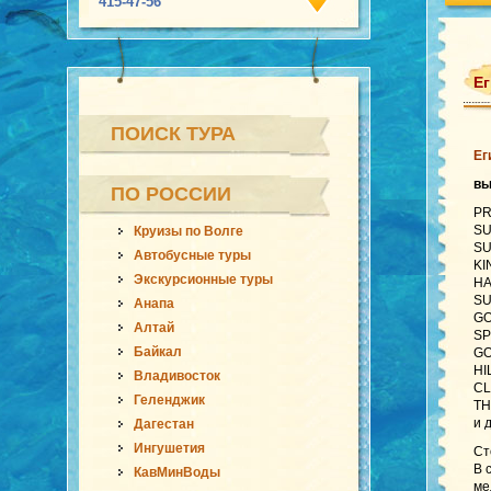
415-47-56
Ег
ПОИСК ТУРА
Ег
в
ПО РОССИИ
PR
SU
Круизы по Волге
SU
Автобусные туры
KI
Экскурсионные туры
HA
SU
Анапа
GO
Алтай
SP
Байкал
GO
HI
Владивосток
CL
Геленджик
TH
и 
Дагестан
Ингушетия
Ст
В 
КавМинВоды
ме