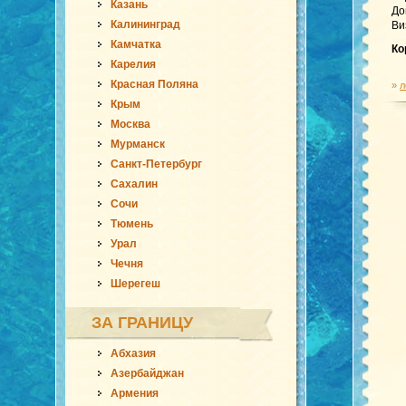
Казань
До
Калининград
Ви
Камчатка
Ко
Карелия
Красная Поляна
»
л
Крым
Москва
Мурманск
Санкт-Петербург
Сахалин
Сочи
Тюмень
Урал
Чечня
Шерегеш
ЗА ГРАНИЦУ
Абхазия
Азербайджан
Армения