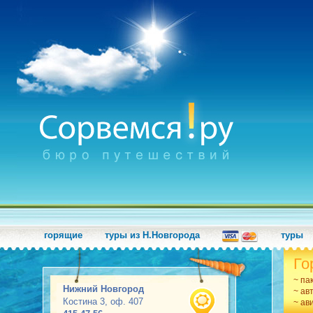
горящие
туры из Н.Новгорода
туры
Го
~ па
Нижний Новгород
~ ав
Костина 3, оф. 407
~ ав