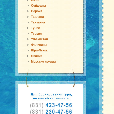
Оман
Сейшелы
Сербия
Таиланд
Танзания
Тунис
Турция
Узбекистан
Филипины
Шри-Ланка
Япония
Морские круизы