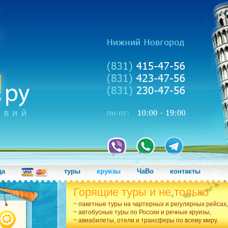
да
туры
круизы
ЧаВо
контакты
Горящие туры и не только
~ пакетные туры на чартерных и регулярных рейсах,
~ автобусные туры по России и речные круизы,
~ авиабилеты, отели и трансферы по всему миру.