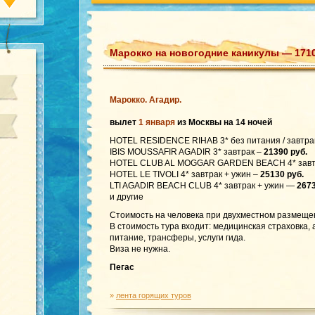
Марокко на новогодние каникулы — 1710
Марокко. Агадир.
вылет
1 января
из Москвы на 14 ночей
HOTEL RESIDENCE RIHAB 3* без питания / завтра
IBIS MOUSSAFIR AGADIR 3* завтрак –
21390 руб.
HOTEL CLUB AL MOGGAR GARDEN BEACH 4* завт
HOTEL LE TIVOLI 4* завтрак + ужин –
25130 руб.
LTI AGADIR BEACH CLUB 4* завтрак + ужин —
2673
и другие
Стоимость на человека при двухместном размеще
В стоимость тура входит: медицинская страховка,
питание, трансферы, услуги гида.
Виза не нужна.
Пегас
»
лента горящих туров