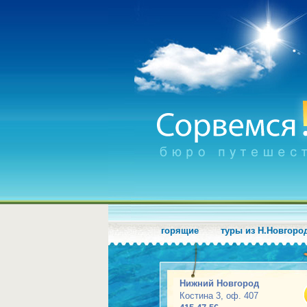
горящие
туры из Н.Новгоро
Нижний Новгород
Костина 3, оф. 407