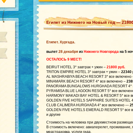
Египет из Нижнего на Новый год — 21800
Египет. Хургада.
вылет
28 декабря
из
Нижнего Новгорода
на 5 но
ОСТАЛОСЬ 9 МЕСТ!
BEIRUT HOTEL 3* завтрак + ужин –
21800 руб.
TRITON EMPIRE HOTEL 3* завтрак + ужин –
22340 
AL MASHRABIYA BEACH RESORT 3* все включено
MINAMARK BEACH RESORT 4* все включено –
238
PANORAMA BUNGALOWS HURGHADA RESORT 4* в
PYRAMISA BLUE LAGOON RESORT 5* все включен
HARMONY MAKADI BAY HOTEL & RESORT 5* все в
GOLDEN FIVE HOTELS SAPPHIRE SUITES HOTEL 4*
CLUB CALIMERA HURGHADA 4* все включено —
2
GOLDEN FIVE HOTELS EMERALD RESORT 5* все 
и другие
Стоимость на человека при двухместном размеще
В стоимость включено: авиаперелет, проживание,
медстраховка, услуги гида.