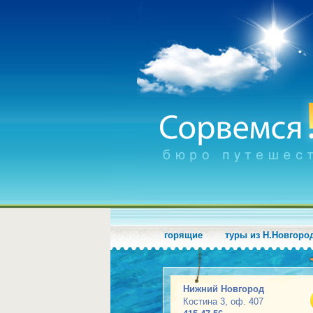
горящие
туры из Н.Новгоро
Нижний Новгород
Костина 3, оф. 407