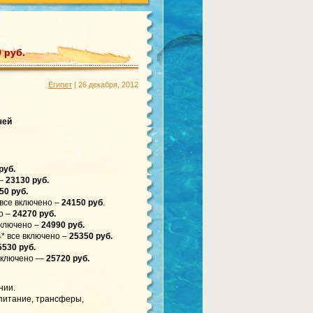
 руб.
Египет
| 26 декабря, 2012
чей
руб.
 –
23130 руб.
50 руб.
се включено –
24150 руб
.
о –
24270 руб.
ключено –
24990 руб.
 все включено –
25350 руб.
5530 руб.
включено —
25720 руб.
нии.
 питание, трансферы,