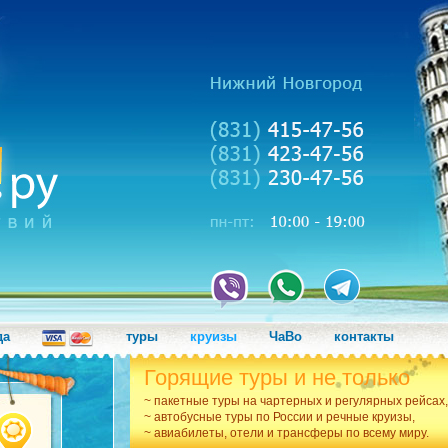
да
туры
круизы
ЧаВо
контакты
Горящие туры и не только
~ пакетные туры на чартерных и регулярных рейсах,
~ автобусные туры по России и речные круизы,
~ авиабилеты, отели и трансферы по всему миру.