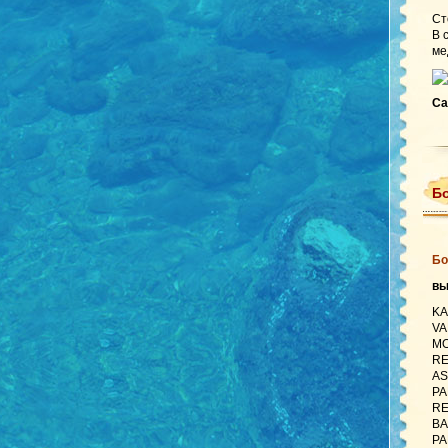
Ст
В 
ме
Са
Бо
Бо
в
KA
VA
MO
RE
AS
PA
RE
BA
PA