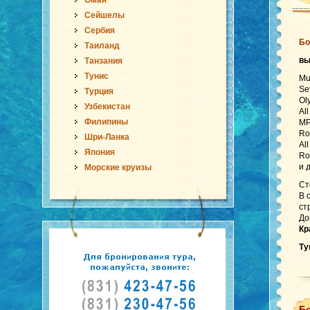
Оман
Сейшелы
Сербия
Бо
Таиланд
в
Танзания
Тунис
Mu
Se
Турция
Ol
Узбекистан
Al
Филипины
MP
Ro
Шри-Ланка
Al
Япония
Ro
и 
Морские круизы
Ст
В 
ст
До
Кр
Ту
Б