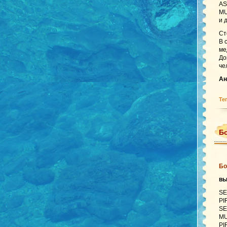
AS
MU
и 
Ст
В 
ме
До
че
Ан
Те
Бо
Бо
в
SE
PI
SE
MU
PI