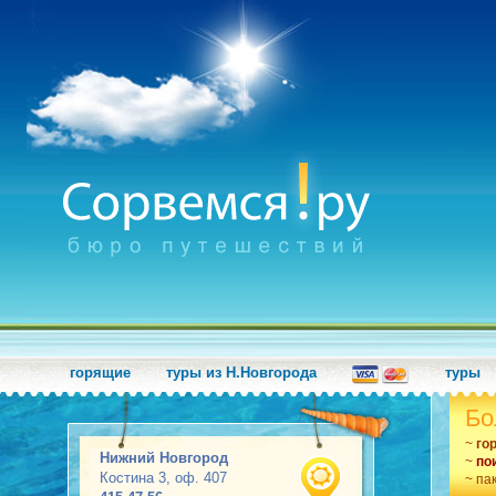
горящие
туры из Н.Новгорода
туры
Бо
~
го
Нижний Новгород
~
по
Костина 3, оф. 407
~ па