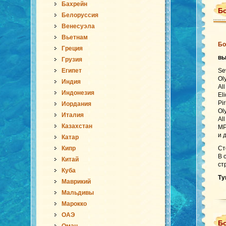
Бахрейн
Бо
Белоруссия
Венесуэла
Вьетнам
Бо
Греция
в
Грузия
Египет
Se
Ol
Индия
Al
Индонезия
El
Pi
Иордания
Ol
Италия
Al
Казахстан
MP
и 
Катар
Кипр
Ст
В 
Китай
ст
Куба
Ту
Маврикий
Мальдивы
Марокко
ОАЭ
Бо