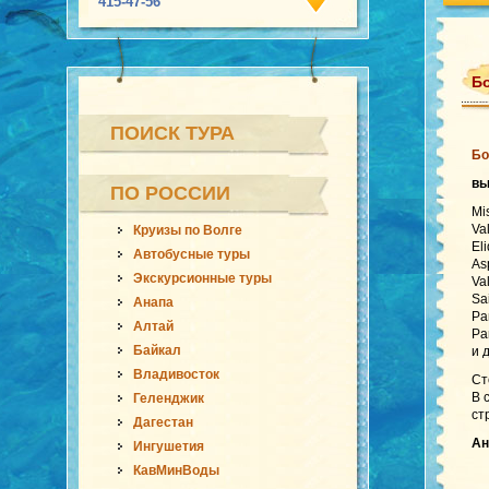
415-47-56
Бо
ПОИСК ТУРА
Бо
в
ПО РОССИИ
Mi
Va
Круизы по Волге
El
Автобусные туры
As
Экскурсионные туры
Va
Sa
Анапа
Pa
Алтай
Pa
Байкал
и 
Владивосток
Ст
В 
Геленджик
ст
Дагестан
Ан
Ингушетия
КавМинВоды