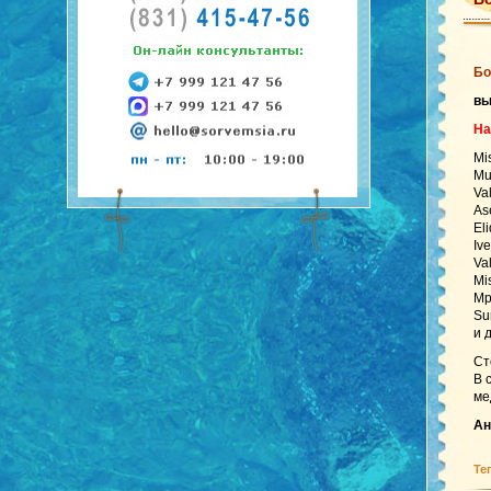
Бо
в
На
Mi
Mu
Va
As
El
Iv
Va
Mi
Mp
Su
и 
Ст
В 
ме
Ан
Те