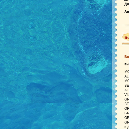
До
Ан
Б
Бо
в
MO
AL
MO
BE
AL
VI
GR
BE
OR
GR
OR
GR
и 