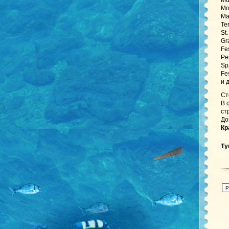
Mu
Mo
Ma
Te
St
Gr
Fe
Pe
Sp
Fe
и 
Ст
В 
ст
До
Кр
Ту
P