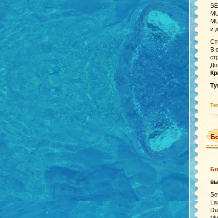
SE
MU
MU
и 
Ст
В 
ст
До
Кр
Ту
Те
Бо
Бо
в
Se
La
Du