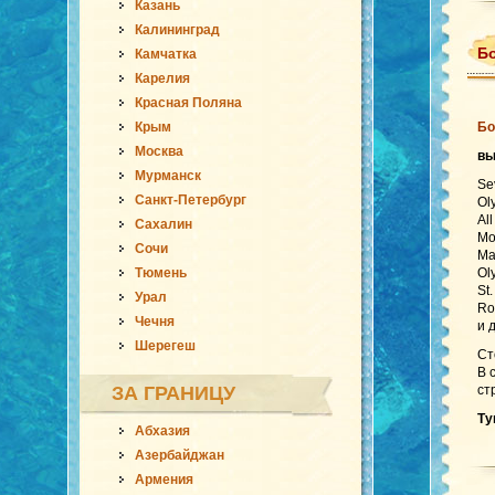
Казань
Калининград
Бо
Камчатка
Карелия
Красная Поляна
Крым
Бо
Москва
в
Мурманск
Se
Санкт-Петербург
Ol
Al
Сахалин
Mo
Сочи
Ma
Тюмень
Ol
St
Урал
Ro
Чечня
и 
Шерегеш
Ст
В 
ЗА ГРАНИЦУ
ст
Ту
Абхазия
Азербайджан
Армения