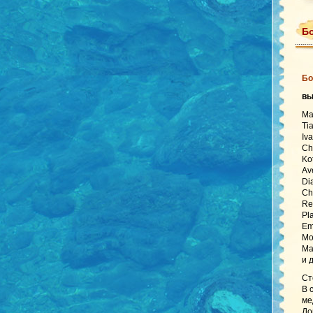
Бо
Бо
в
Ma
Ti
Iv
Ch
Ko
Av
Di
Ch
Re
Pl
Em
Mo
Ma
и 
Ст
В 
ме
До