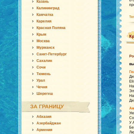
В 
Казань
пр
Калининград
Камчатка
Те
Карелия
Красная Поляна
Крым
Кр
Москва
Мурманск
Санкт-Петербург
Ро
Сахалин
вы
Сочи
Ге
Тюмень
Ди
Урал
El
На
Чечня
Эл
Шерегеш
На
Ди
ЗА ГРАНИЦУ
Ан
Ую
Абхазия
Со
У 
Азербайджан
Бе
Армения
Лю