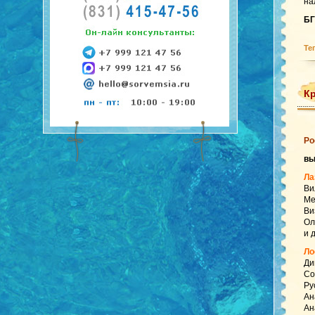
на
БГ
Те
Кр
Ро
в
Ла
Ви
Ме
Ви
Ол
и 
Ло
Ди
Со
Ру
Ан
Ан