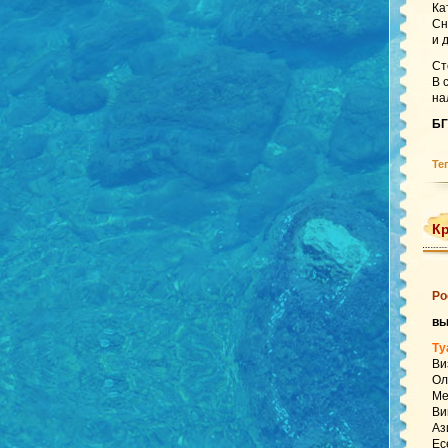
Ка
Сн
и 
Ст
В 
на
БГ
Те
Кр
Ро
вы
Ту
Ви
Ол
Ме
Ви
Аз
Ес