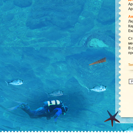
Ар
Ар
Ан
Ли
Ка
Ек
Ст
ме
В 
пр
Те
P