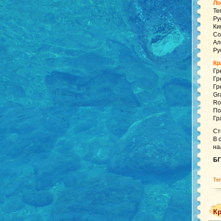
Ло
Те
Ру
Ки
Со
Ал
Ру
Кр
Гр
Гр
Гр
Gr
Ro
По
Гр
Ст
В 
на
БГ
Те
Кр