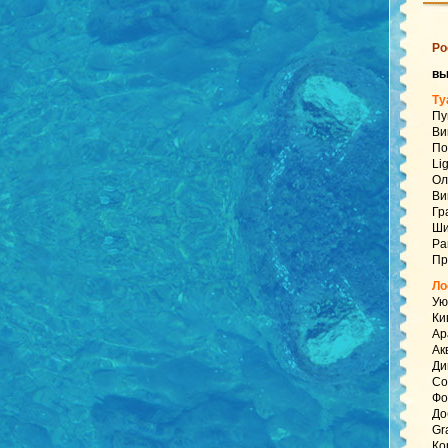
Ро
в
Ту
Пу
Ви
По
Li
Ол
Ви
Гр
Ши
Pa
Пр
Ло
Ую
Ки
Ар
Ак
Ди
Со
Фо
До
Gr
Ко