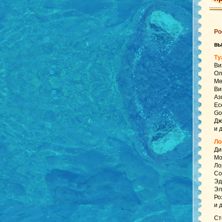
Ро
вы
Ту
Ви
Ол
Ме
Ви
Аз
Ес
Go
Дж
и 
Ло
Ди
Мо
Ло
Со
Эд
Эл
Ро
и 
Ст