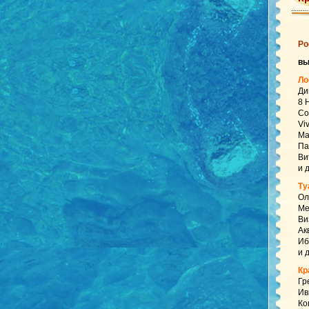
Ро
в
Ло
Ди
8 
Со
Vi
Ма
Па
Ви
и 
Ту
Ол
Ме
Ви
Ак
Иб
и 
Кр
Гр
Ив
Ко