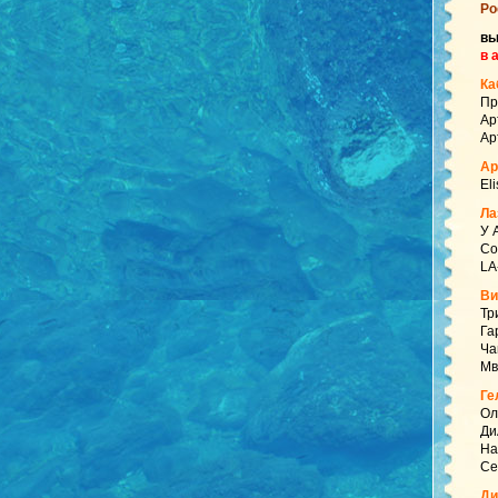
Ро
в
в 
Ка
Пр
Ар
Ар
Ар
El
Ла
У 
Со
LA
Ви
Тр
Га
Ча
Мв
Ге
Ол
Ди
На
Се
Ди