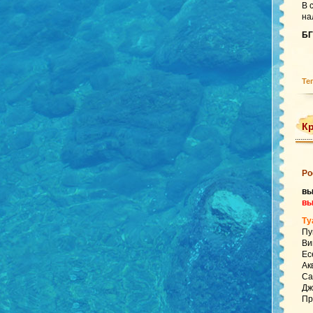
В 
на
БГ
Те
Кр
Ро
в
вы
Ту
Пу
Ви
Ес
Ак
Са
Дж
Пр