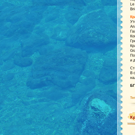
Le
Br
Кр
Ут
An
Га
Ко
Гр
Кр
Gr
По
и 
Ст
В 
на
БГ
Те
Кр