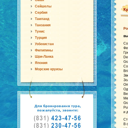
Оман
Сейшелы
Кр
Сербия
Таиланд
Танзания
Ро
Тунис
вы
Турция
Со
Узбекистан
Фе
Филипины
Гр
Шри-Ланка
De
Gr
Япония
Со
Морские круизы
Br
Зв
Зо
Om
Од
Ви
Me
Gr
Pu
и 
Ст
В 