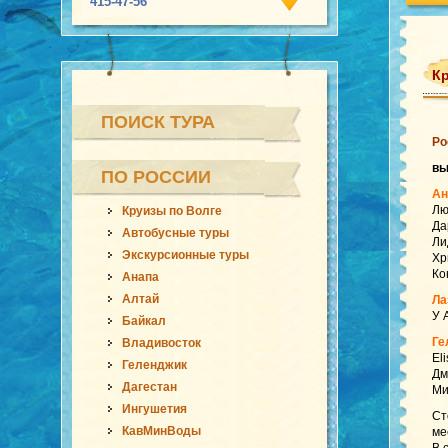
415-47-56
Кр
ПОИСК ТУРА
Ро
в
ПО РОССИИ
Ан
Лю
Круизы по Волге
Да
Автобусные туры
Ли
Экскурсионные туры
Хр
Ко
Анапа
Алтай
Ла
У 
Байкал
Ге
Владивосток
El
Геленджик
Дм
Дагестан
Ми
Ингушетия
Ст
КавМинВоды
ме