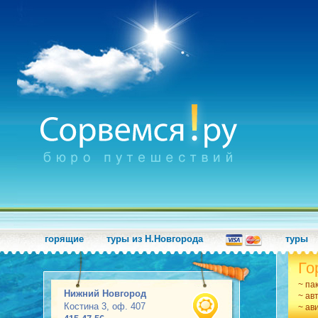
горящие
туры из Н.Новгорода
туры
Го
~ па
Нижний Новгород
~ ав
Костина 3, оф. 407
~ ав