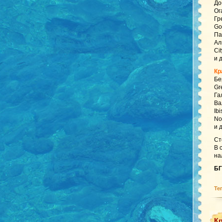
До
Ог
Гр
Go
Па
Ал
Ci
и 
Кр
Бе
Gr
Га
Ва
Ib
No
и 
Ст
В 
на
БГ
Те
Кр