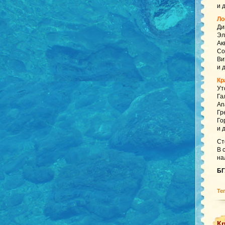
и 
Ло
Ди
Эл
Ак
Со
Ви
и 
Кр
Ут
Га
An
Гр
Го
и 
Ст
В 
на
БГ
Те
Кр