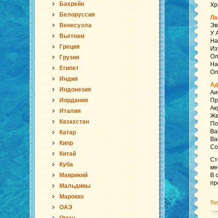
Бахрейн
Хр
Белоруссия
Ла
Венесуэла
Эв
У 
Вьетнам
На
Греция
Из
Ол
Грузия
На
Египет
Ол
Индия
Ад
Индонезия
Аи
Иордания
Пр
Ак
Италия
Же
Казахстан
По
Ва
Катар
Ва
Кипр
Со
Китай
Ст
Куба
ме
Маврикий
В 
пр
Мальдивы
Марокко
Те
ОАЭ