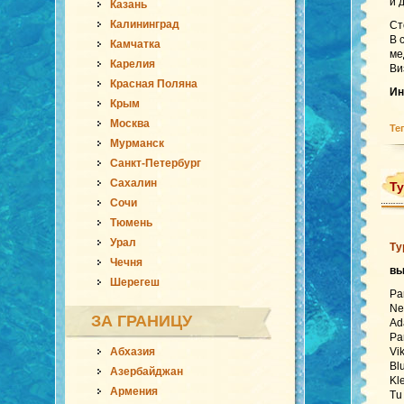
и 
Казань
Калининград
Ст
В 
Камчатка
ме
Карелия
Ви
Красная Поляна
Ин
Крым
Москва
Те
Мурманск
Санкт-Петербург
Сахалин
Ту
Сочи
Тюмень
Урал
Ту
Чечня
в
Шерегеш
Pa
Ne
ЗА ГРАНИЦУ
Ad
Pa
Абхазия
Vi
Bl
Азербайджан
Kl
Армения
Tu