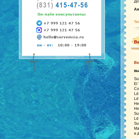
До
Ан
Те
Ве
Ве
в
Su
El
Co
Ld
Ld
He
He
Su
Ld
Su
Ma
и 