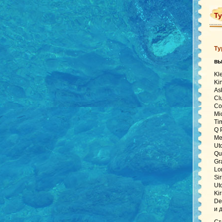
Ту
Ту
в
Kl
Ki
As
Cl
Co
Mi
Ti
Q 
Me
Ut
Qu
Gr
Lo
Si
Ut
Ki
De
и 