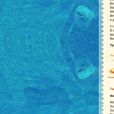
Be
Ma
Mi
Bm
и 
Ст
В 
ме
Ви
Ту
Те
Та
Та
в
Mo
Su
Su