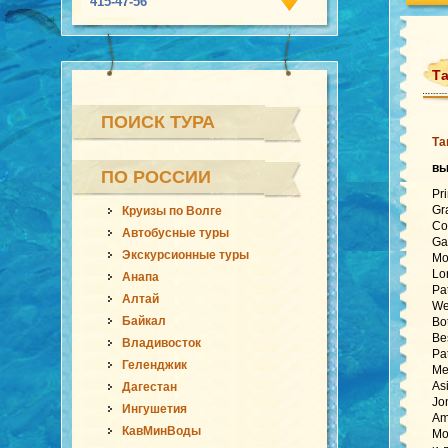
415-47-56
Та
ПОИСК ТУРА
Та
в
ПО РОССИИ
Pr
Gr
Круизы по Волге
Co
Автобусные туры
Ga
Экскурсионные туры
Mo
Lo
Анапа
Pa
Алтай
We
Байкал
Bo
Be
Владивосток
Pa
Геленджик
Me
As
Дагестан
Jo
Ингушетия
Am
КавМинВоды
Mo