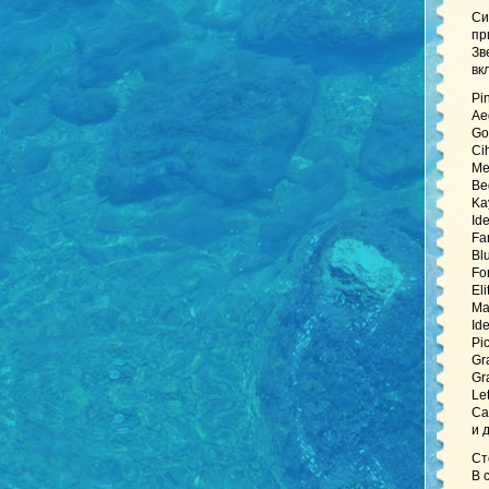
Си
пр
Зв
вк
Pi
Ae
Go
Ci
Me
Be
Ka
Id
Fa
Bl
Fo
El
Ma
Id
Pi
Gr
Gr
Le
Ca
и 
Ст
В 