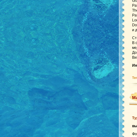
Gr
Pa
Th
Pa
Lo
Do
и 
Ст
В 
ме
До
Ви
Ин
Те
Ма
Ту
в
Фо