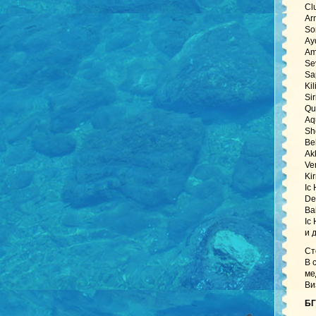
Cl
Ar
So
Ay
Am
Se
Sa
Ki
Si
Qu
Aq
Sh
Be
Ak
Ve
Ki
Ic
De
Ba
Ic
и 
Ст
В 
ме
Ви
БГ