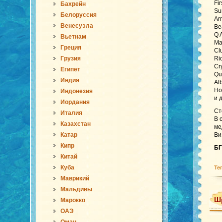
Fi
Бахрейн
Su
Белоруссия
Ar
Венесуэла
Be
Q 
Вьетнам
Ma
Греция
Cl
Грузия
Ri
Cr
Египет
Qu
Индия
Al
Ho
Индонезия
и 
Иордания
Ст
Италия
В 
Казахстан
ме
Катар
Ви
Кипр
БГ
Китай
Куба
Те
Маврикий
Мальдивы
Шр
Марокко
ОАЭ