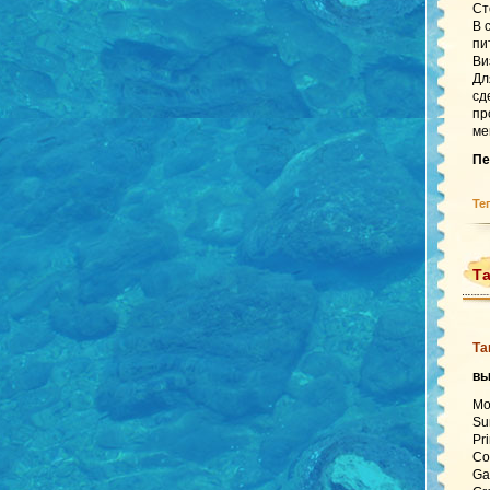
Ст
В 
пи
Ви
Дл
сд
пр
ме
Пе
Те
Та
Та
в
Mo
Su
Pr
Co
Ga