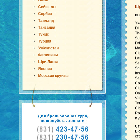
Оман
Сейшелы
Шр
Сербия
в
Таиланд
Yk
Танзания
Di
Th
Тунис
Su
Турция
Dr
Узбекистан
Ma
Cl
Филипины
La
Шри-Ланка
Se
Sh
Япония
In
Морские круизы
Sa
Co
Cl
Oa
Vi
Te
Ci
Ro
и 
Ст
В 
ст