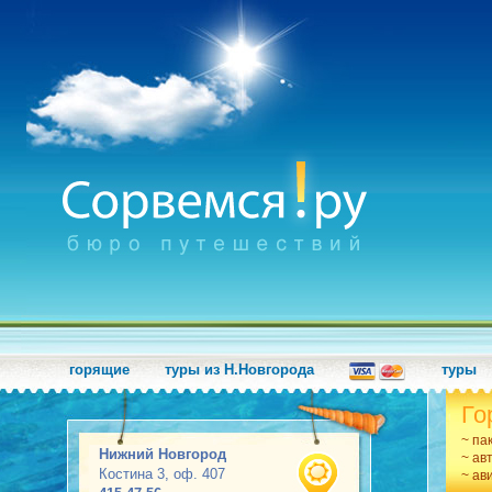
горящие
туры из Н.Новгорода
туры
Го
~ па
Нижний Новгород
~ ав
Костина 3, оф. 407
~ ав