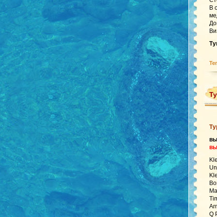
Ст
В 
ме
До
Ви
Ту
Те
Ту
Ту
в
вы
Kl
Un
Kl
Bo
Ma
Ti
Ar
Q 