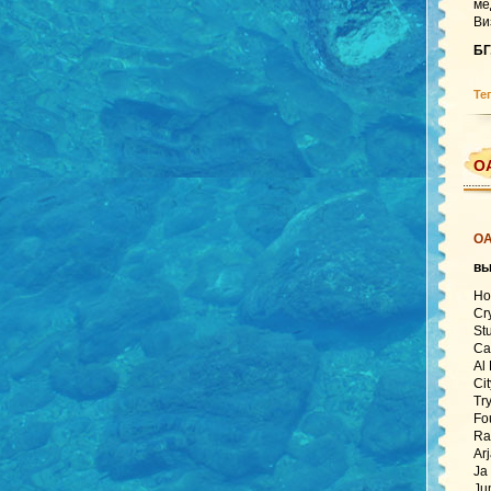
ме
Ви
БГ
Те
ОА
ОА
вы
Ho
Cr
St
Ca
Al
Ci
Tr
Fo
Ra
Ar
Ja
Ju