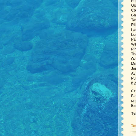
Pr
Gr
Co
Ga
Tw
Ri
La
Lo
Pa
We
Pi
Th
Oz
Me
Jo
Av
Pu
и 
Ст
В 
ме
Ви
Ту
Те