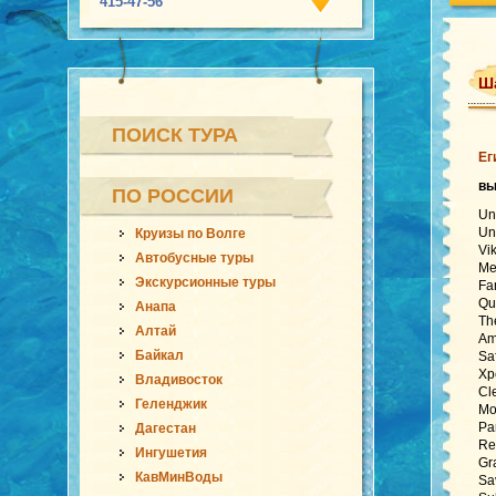
415-47-56
Ша
ПОИСК ТУРА
Ег
в
ПО РОССИИ
Un
Un
Круизы по Волге
Vi
Автобусные туры
Me
Экскурсионные туры
Fa
Qu
Анапа
Th
Алтай
Am
Байкал
Sa
Xp
Владивосток
Cl
Геленджик
Mo
Pa
Дагестан
Re
Ингушетия
Gr
КавМинВоды
Sa