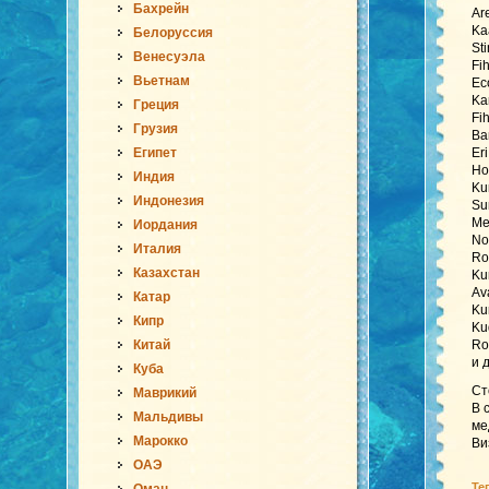
Бахрейн
Ar
Ka
Белоруссия
St
Венесуэла
Fi
Вьетнам
Ec
Ka
Греция
Fi
Грузия
Ba
Египет
Er
Ho
Индия
Ku
Индонезия
Su
Me
Иордания
No
Италия
Ro
Казахстан
Ku
Av
Катар
Ku
Кипр
Ku
Китай
Ro
и 
Куба
Ст
Маврикий
В 
Мальдивы
ме
Марокко
Ви
ОАЭ
Те