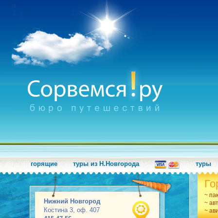
горящие
туры из Н.Новгорода
туры
Го
~ па
Нижний Новгород
~ ав
Костина 3, оф. 407
~ ав