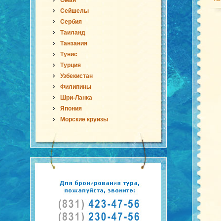
Оман
Сейшелы
Сербия
Таиланд
Танзания
Тунис
Турция
Узбекистан
Филипины
Шри-Ланка
Япония
Морские круизы