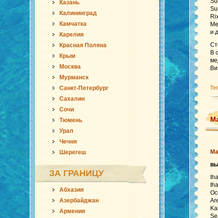
Su
Казань
Su
Калининград
Ri
Камчатка
Me
и 
Карелия
Ст
Красная Поляна
В 
Крым
ме
Москва
Ви
Мурманск
Санкт-Петербург
Те
Сахалин
Сочи
Ма
Тюмень
Урал
Чечня
Ма
Шерегеш
в
ЗА ГРАНИЦУ
Ih
Ih
Абхазия
Oc
Азербайджан
Ar
Ka
Армения
Se