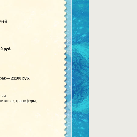
очей
0 руб.
трак —
21100 руб.
нии.
 питание, трансферы,