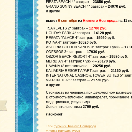
FIESTA BEACH 4* завтрак –
23850 руб.
GRAND SUNNY BEACH 4* завтрак –
24070 руб.
и другие
вылет
6 сентября
из
Нижнего Новгорода
на 11 н
TSAREVETS 2* завтрак –
12700 руб.
HOLIDAY PARK 4* завтрак –
14128 руб.
REGATA PALACE 4* завтрак –
15950 руб.
KOTVA 4* завтрак–
16520 руб.
ASTORIA GOLDEN SANDS 3* завтрак + ужин –
1731
ODESSOS 3* завтрак —
17930 руб.
OBZOR BEACH RESORT 4* завтрак –
19580 руб.
MERIDIAN 4* завтрак + ужин –
20170 руб.
HAVANA 4* все включено —
20250 руб.
KALIAKRIA RESORT APART завтрак —
21160 руб.
INTERNATIONAL CASINO & TOWER SUITES 5* зав
VIA PONTICA 5* завтрак —
21720 руб.
и другие
Стоимость на человека при двухместном размеще
В стоимость включено: авиаперелет, проживание,
медстраховка, услуги гида.
Дополнительно: виза
2760 руб.
Лабиринт
Теги:
туры из Нижнего Новгорода
»
лента горящих туров