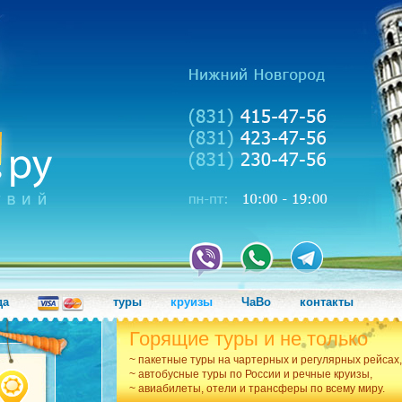
да
туры
круизы
ЧаВо
контакты
Горящие туры и не только
~ пакетные туры на чартерных и регулярных рейсах,
~ автобусные туры по России и речные круизы,
~ авиабилеты, отели и трансферы по всему миру.