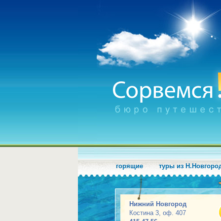
горящие
туры из Н.Новгоро
Нижний Новгород
Костина 3, оф. 407