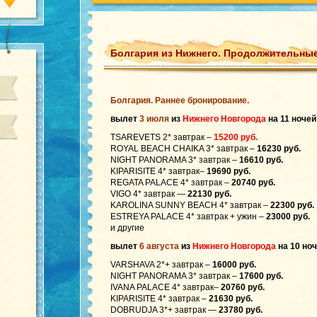
Болгария из Нижнего. Продолжительные
Болгария. Раннее бронирование.
вылет
3 июля
из
Нижнего Новгорода
на 11 ночей
TSAREVETS 2* завтрак –
15200 руб.
ROYAL BEACH CHAIKA 3* завтрак –
16230 руб.
NIGHT PANORAMA 3* завтрак –
16610 руб.
KIPARISITE 4* завтрак–
19690 руб.
REGATA PALACE 4* завтрак –
20740 руб.
VIGO 4* завтрак —
22130 руб.
KAROLINA SUNNY BEACH 4* завтрак –
22300 руб.
ESTREYA PALACE 4* завтрак + ужин –
23000 руб.
и другие
вылет
6 августа
из
Нижнего Новгорода
на 10 но
VARSHAVA 2*+ завтрак –
16000 руб.
NIGHT PANORAMA 3* завтрак –
17600 руб.
IVANA PALACE 4* завтрак–
20760 руб.
KIPARISITE 4* завтрак –
21630 руб.
DOBRUDJA 3*+ завтрак —
23780 руб.