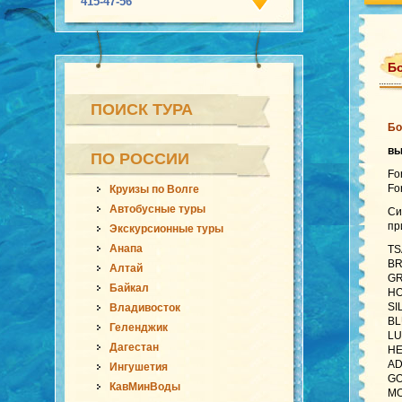
415-47-56
Бо
ПОИСК ТУРА
Бо
в
ПО РОССИИ
Fo
Fo
Круизы по Волге
Автобусные туры
Си
пр
Экскурсионные туры
Анапа
TS
BR
Алтай
GR
Байкал
HO
SI
Владивосток
BL
Геленджик
LU
Дагестан
HE
AD
Ингушетия
GO
КавМинВоды
MO