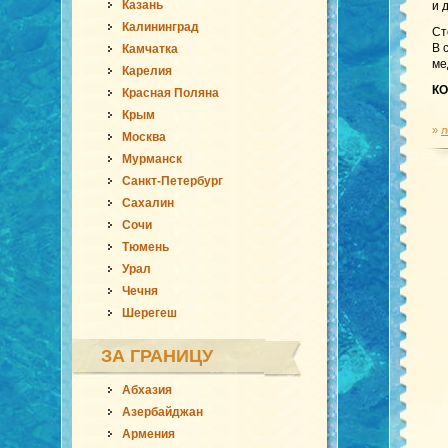
Казань
и 
Калининград
Ст
В 
Камчатка
ме
Карелия
КО
Красная Поляна
Крым
»
л
Москва
Мурманск
Санкт-Петербург
Сахалин
Сочи
Тюмень
Урал
Чечня
Шерегеш
ЗА ГРАНИЦУ
Абхазия
Азербайджан
Армения