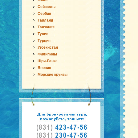
Оман
Сейшелы
Сербия
Таиланд
Танзания
Тунис
Турция
Узбекистан
Филипины
Шри-Ланка
Япония
Морские круизы