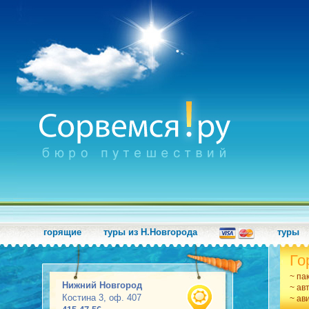
горящие
туры из Н.Новгорода
туры
Го
~ па
Нижний Новгород
~ ав
Костина 3, оф. 407
~ ав