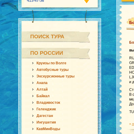
415-47-56
Бо
ПОИСК ТУРА
Бо
в
ПО РОССИИ
RU
GR
Круизы по Волге
ED
Автобусные туры
HO
Экскурсионные туры
LJ
и 
Анапа
Алтай
Ст
В 
Байкал
ме
Владивосток
До
Геленджик
TU
Дагестан
Ингушетия
»
л
КавМинВоды