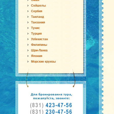
Оман
Сейшелы
Сербия
Таиланд
Танзания
Тунис
Турция
Узбекистан
Филипины
Шри-Ланка
Япония
Морские круизы