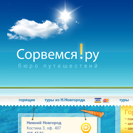
горящие
туры из Н.Новгорода
туры
Го
~ па
Нижний Новгород
~ ав
Костина 3, оф. 407
~ ав