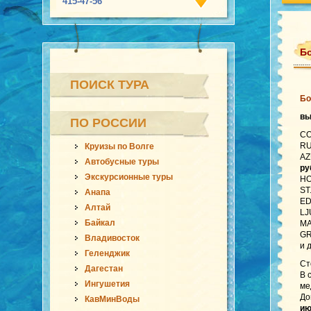
415-47-56
Бо
ПОИСК ТУРА
Бо
в
ПО РОССИИ
CO
RU
Круизы по Волге
AZ
Автобусные туры
ру
Экскурсионные туры
HO
ST
Анапа
ED
Алтай
LJ
Байкал
MA
GR
Владивосток
и 
Геленджик
Ст
Дагестан
В 
Ингушетия
ме
До
КавМинВоды
ию