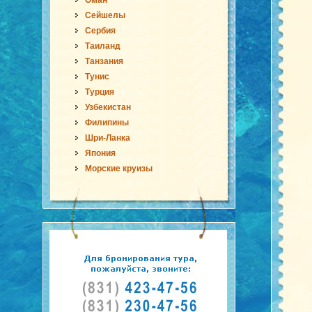
Оман
Сейшелы
Сербия
Таиланд
Танзания
Тунис
Турция
Узбекистан
Филипины
Шри-Ланка
Япония
Морские круизы