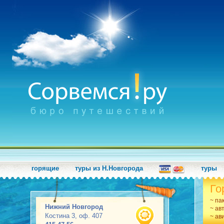
горящие
туры из Н.Новгорода
туры
Го
~ па
Нижний Новгород
~ ав
Костина 3, оф. 407
~ ав