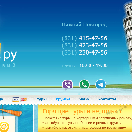
да
туры
круизы
ЧаВо
контакты
Горящие туры и не только
~ пакетные туры на чартерных и регулярных рейсах,
~ автобусные туры по России и речные круизы,
~ авиабилеты, отели и трансферы по всему миру.