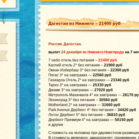
Дагестан из Нижнего – 21400 руб
Россия. Дагестан.
вылет
24 декабря
из Нижнего Новгорода
на 7 но
7 небо отель без питания –
21400 руб
Каспий отель 2* без питания –
21900 руб
Океан Избербаш 3* без питания –
22300 руб
Пегас 3* на завтраках —
22560 руб
Газиарза Отель 2* на завтраках —
23340 руб
Тархо 3* на завтраках —
25330 руб
Джами 3* на завтраках —
27020 руб
Метрополь Махачкала 4* на завтраках —
28170 ру
Ленинград 3* без питания –
30560 руб
Motherland 2* на завтраках —
31660 руб
Park Avenue Дербент 4* без питания –
34420 руб
Лотос Дербент 5* без питания –
36810 руб
Дербент Премиум 4* на завтраках —
50150 руб
и другие
Стоимость на человека при двухместном размеще
В стоимость включено: авиаперелет, проживание, 