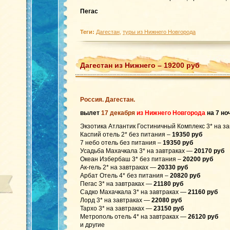
Пегас
Теги:
Дагестан
,
туры из Нижнего Новгорода
Дагестан из Нижнего – 19200 руб
Россия. Дагестан.
вылет
17 декабря
из Нижнего Новгорода
на 7 но
Экзотика Атлантик Гостиничный Комплекс 3* на з
Каспий отель 2* без питания –
19350 руб
7 небо отель без питания –
19350 руб
Усадьба Махачкала 3* на завтраках —
20170 руб
Океан Избербаш 3* без питания –
20200 руб
Ак-гель 2* на завтраках —
20330 руб
Арбат Отель 4* без питания –
20820 руб
Пегас 3* на завтраках —
21180 руб
Садко Махачкала 3* на завтраках —
21160 руб
Лорд 3* на завтраках —
22080 руб
Тархо 3* на завтраках —
23150 руб
Метрополь отель 4* на завтраках —
26120 руб
и другие