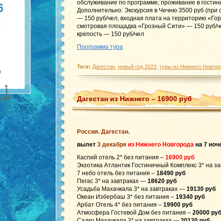
обслуживание по программе; проживание в гостин
Дополнительно: Экскурсия в Чечню 3500 руб (при 
— 150 руб/чел, входная плата на территорию «Го
смотровая площадка «Грозный Сити» — 150 руб/че
крепость — 150 руб/чел
Программа тура
Теги:
Дагестан
,
новый год 2023
,
туры из Нижнего Новгор
Дагестан из Нижнего – 16900 руб
Россия. Дагестан.
вылет
3 декабря
из Нижнего Новгорода
на 7 ноч
Каспий отель 2* без питания –
16900 руб
Экзотика Атлантик Гостиничный Комплекс 3* на з
7 небо отель без питания –
18490 руб
Пегас 3* на завтраках —
18620 руб
Усадьба Махачкала 3* на завтраках —
19130 руб
Океан Избербаш 3* без питания –
19340 руб
Арбат Отель 4* без питания –
19900 руб
Атмосфера Гостевой Дом без питания –
20000 ру
Садко Махачкала 3* на завтраках —
20120 руб