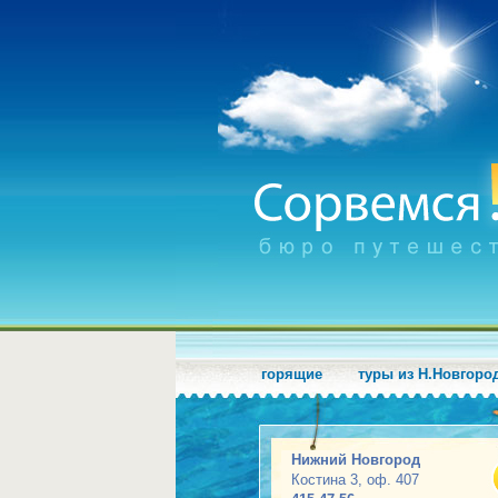
горящие
туры из Н.Новгоро
Нижний Новгород
Костина 3, оф. 407