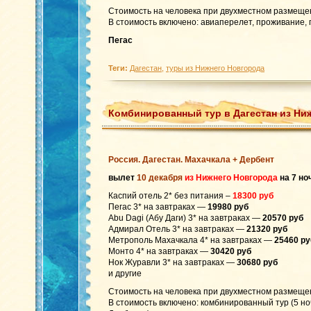
Стоимость на человека при двухместном размеще
В стоимость включено: авиаперелет, проживание, 
Пегас
Теги:
Дагестан
,
туры из Нижнего Новгорода
Комбинированный тур в Дагестан из Ниж
Россия. Дагестан. Махачкала + Дербент
вылет
10 декабря
из Нижнего Новгорода
на 7 но
Каспий отель 2* без питания –
18300 руб
Пегас 3* на завтраках —
19980 руб
Abu Dagi (Абу Даги) 3* на завтраках —
20570 руб
Адмирал Отель 3* на завтраках —
21320 руб
Метрополь Махачкала 4* на завтраках —
25460 ру
Монто 4* на завтраках —
30420 руб
Нок Журавли 3* на завтраках —
30680 руб
и другие
Стоимость на человека при двухместном размеще
В стоимость включено: комбинированный тур (5 ноч