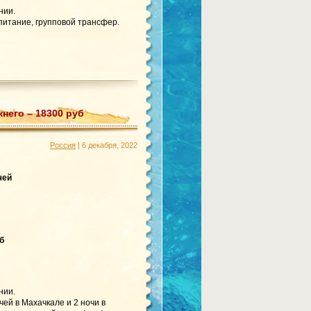
нии.
питание, групповой трансфер.
него – 18300 руб
Россия
| 6 декабря, 2022
чей
б
нии.
ей в Махачкале и 2 ночи в