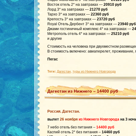
Восток отель 2* на завтраках —
20910 руб
Лорд 3* на завтраках —
21270 руб
Тархо 3* на завтраках —
22360 руб
Крепость 3* на завтраках —
23720 руб
Royal Отель Дербент 3* на завтраках —
23940 руб
Джами гостиничный комплекс 4* на завтраках —
24
Метрополь отель 4* на завтраках —
25210 руб
и другие
Стоимость на человека при двухместном размеще
В стоимость включено: авиаперелет, проживание, 
Пегас
Теги:
Дагестан
,
туры из Нижнего Новгорода
Дагестан из Нижнего – 14400 руб
Россия. Дагестан.
вылет
26 ноября
из Нижнего Новгорода
на 3 ноч
7 небо отель без питания –
14400 руб
Каспий отель 2* без питания –
14460 руб