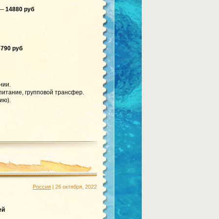
 —
14880 руб
6790 руб
нии.
питание, групповой трансфер.
ию).
Россия
| 26 октября, 2022
ей