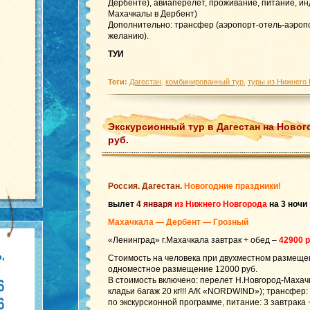
Дербенте), авиаперелет, проживание, питание, и
Махачкалы в Дербент)
Дополнительно: трансфер (аэропорт-отель-аэропо
желанию).
ТУИ
Теги:
Дагестан
,
комбинированный тур
,
туры из Нижнего
Экскурсионный тур в Дагестан на Новог
руб.
Россия. Дагестан.
Новогодние праздники!
вылет
4 января
из Нижнего Новгорода
на 3 ночи
Махачкала — Дербент — Грозный
«Ленинград» г.Махачкала завтрак + обед –
42900 
Стоимость на человека при двухместном размеще
одноместное размещение 12000 руб.
В стоимость включено: перелет Н.Новгород-Махачк
кладьи багаж 20 кг!!! А/К «NORDWIND»); трансфер:
по экскурсионной программе, питание: 3 завтрака 