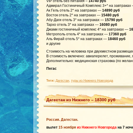
VIP отель без питания –
14740 руб
Адмирал Гостиничный Комплекс 3+* на завтраках
Ак Гель отель 2* на завтраках —
14890 руб
Восток отель 2* на завтраках —
15480 руб
Абу-Даги отель 3* на завтраках —
15790 руб
Тархо отель 3* на завтраках —
16080 руб
Джами гостиничный комплекс 4* на завтраках —
1
Метрополь отель 4* на завтраках —
17360 руб
Аль Фирай отель 5* на завтраках —
18460 руб
и другие
Стоимость на человека при двухместном размеще
В стоимость включено: авиаперелет, проживание, 
Дополнительно: медицинская страховка (по желан
Пегас
Теги:
Дагестан
,
туры из Нижнего Новгорода
Дагестан из Нижнего – 18300 руб
Россия. Дагестан.
вылет
15 ноября
из Нижнего Новгорода
на 7 ноч