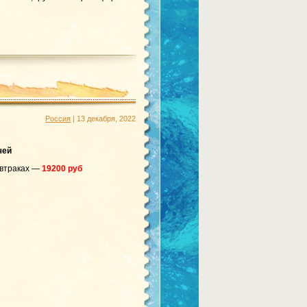
Россия
| 13 декабря, 2022
чей
автраках —
19200 руб