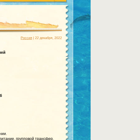
Россия
| 22 декабря, 2022
чей
б
нии.
питание, групповой трансфер.