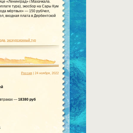
ице «Ленинград» г.Махачкала.
оплате тура), экосбор на Сары Кум
рода мёртвых» — 150 руб/чел,
л, входная плата в Дербентской
ода
,
экскурсионный тур
Россия
| 24 ноября, 2022
ей
автраках —
18380 руб
б